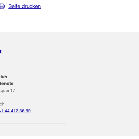
Seite drucken
t
rich
ienste
squai 17
s
ich
41 44 412 36 99