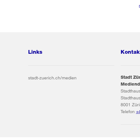
Links
Kontak
Stadt Zü
stadt-zuerich.ch/medien
Mediend
Stadthau
Stadthau
8001
Zür
Telefon
+