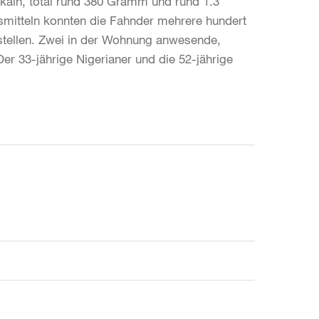
kain, total rund 380 Gramm und rund 1.3
mitteln konnten die Fahnder mehrere hundert
stellen. Zwei in der Wohnung anwesende,
er 33-jährige Nigerianer und die 52-jährige