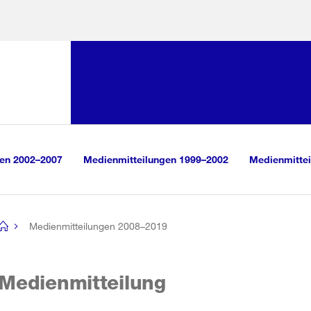
Sprunglink:
Navigation
sauswahl
vigation
m Inhalt
r Suche
gen 2002–2007
Medienmitteilungen 1999–2002
Medienmittei
Medienmitteilungen 2008–2019
[no
title]
Medienmitteilung