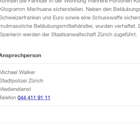
konnten die Fahnder in der Wohnung mehrere Portionen Ko
Kilogramm Marihuana sicherstellen. Neben den Betäubungs
Schweizerfranken und Euro sowie eine Schusswaffe sicher
mutmassliche Betäubungsmittelhändler, wurden verhaftet. D
Spanierin werden der Staatsanwaltschaft Zürich zugeführt.
Weitere
Ansprechperson
Informationen
Michael Walker
Stadtpolizei Zürich
Mediendienst
Telefon
044 411 91 11