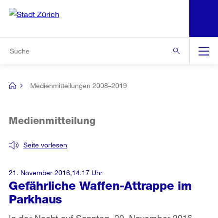
N
S
Zur Bereichsauswahl
Zur Hilfsnavigation
Zum Inhalt
Zur Suche
Suche
Global
Navigation
Medienmitteilungen 2008–2019
[no
title]
Medienmitteilung
Seite vorlesen
21. November 2016,14.17 Uhr
Gefährliche Waffen-Attrappe im
Parkhaus
In der Nacht auf Sonntag, 20. November 2016,