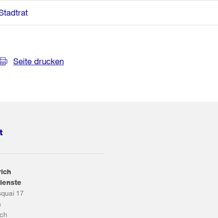
Stadtrat
Seite drucken
t
rich
ienste
squai 17
s
ich