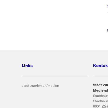
Links
Kontak
Stadt Zü
stadt-zuerich.ch/medien
Mediend
Stadthau
Stadthau
8001
Zür