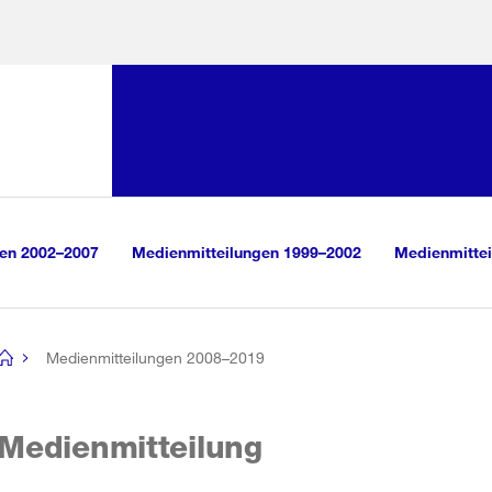
Sprunglink:
Navigation
sauswahl
vigation
m Inhalt
r Suche
gen 2002–2007
Medienmitteilungen 1999–2002
Medienmittei
Medienmitteilungen 2008–2019
[no
title]
Medienmitteilung