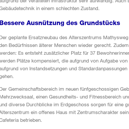
aufgrund der veralteten Infrastruktur sehr aufwändig. Auch
Gebäudetechnik in einem schlechten Zustand.
Bessere Ausnützung des Grundstücks
Der geplante Ersatzneubau des Alterszentrums Mathysweg
den Bedürfnissen älterer Menschen wieder gerecht. Zudem
werden: Es entsteht zusätzlicher Platz für 37 Bewohnerinn
werden Plätze kompensiert, die aufgrund von Aufgabe von
aufgrund von Instandsetzungen und Standardanpassungen in
gehen.
Der Gemeinschaftsbereich im neuen fünfgeschossigen Geb
Mehrzwecksaal, einen Gesundheits- und Fitnessbereich und 
und diverse Durchblicke im Erdgeschoss sorgen für eine gu
Alterszentrum ein offenes Haus mit Zentrumscharakter sein s
Cafeteria betrieben.