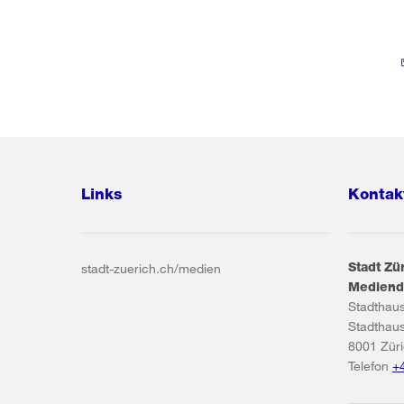
Links
Kontak
Stadt Zü
stadt-zuerich.ch/medien
Mediend
Stadthau
Stadthau
8001
Zür
Telefon
+