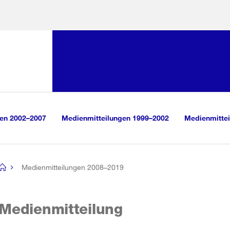
Sprunglink:
Navigation
sauswahl
vigation
m Inhalt
r Suche
gen 2002–2007
Medienmitteilungen 1999–2002
Medienmittei
Medienmitteilungen 2008–2019
[no
title]
Medienmitteilung