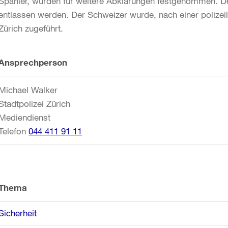
Spanier, wurden für weitere Abklärungen festgenommen. De
entlassen werden. Der Schweizer wurde, nach einer polizei
Zürich zugeführt.
Weitere
Ansprechperson
Informationen
Michael Walker
Stadtpolizei Zürich
Mediendienst
Telefon
044 411 91 11
Thema
Sicherheit