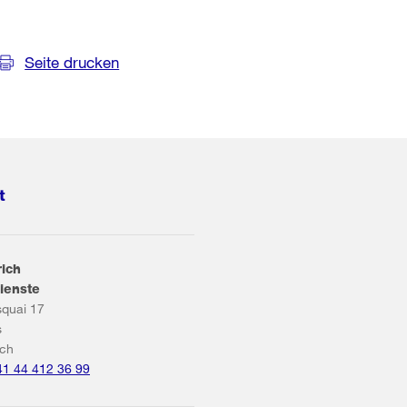
Seite drucken
t
rich
ienste
squai 17
s
ich
41 44 412 36 99