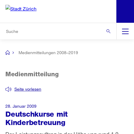
N
S
Zur Bereichsauswahl
Zur Hilfsnavigation
Zum Inhalt
Zur Suche
Suche
Global
Navigation
Medienmitteilungen 2008–2019
[no
title]
Medienmitteilung
Seite vorlesen
28. Januar 2009
Deutschkurse mit
Kinderbetreuung
Der Leistungsauftrag in der Höhe von rund 1,9