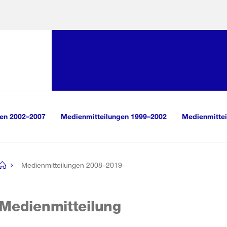
Sprunglink:
Navigation
sauswahl
vigation
m Inhalt
r Suche
gen 2002–2007
Medienmitteilungen 1999–2002
Medienmittei
Medienmitteilungen 2008–2019
[no
title]
Medienmitteilung