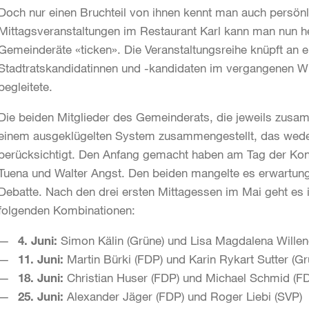
Doch nur einen Bruchteil von ihnen kennt man auch persönl
Mittagsveranstaltungen im Restaurant Karl kann man nun h
Gemeinderäte «ticken». Die Veranstaltungsreihe knüpft an 
Stadtratskandidatinnen und -kandidaten im vergangenen Wi
begleitete.
Die beiden Mitglieder des Gemeinderats, die jeweils zusa
einem ausgeklügelten System zusammengestellt, das weder
berücksichtigt. Den Anfang gemacht haben am Tag der Ko
Tuena und Walter Angst. Den beiden mangelte es erwartun
Debatte. Nach den drei ersten Mittagessen im Mai geht es 
folgenden Kombinationen:
4. Juni:
Simon Kälin (Grüne) und Lisa Magdalena Wille
11. Juni:
Martin Bürki (FDP) und Karin Rykart Sutter (Gr
18. Juni:
Christian Huser (FDP) und Michael Schmid (F
25. Juni:
Alexander Jäger (FDP) und Roger Liebi (SVP)