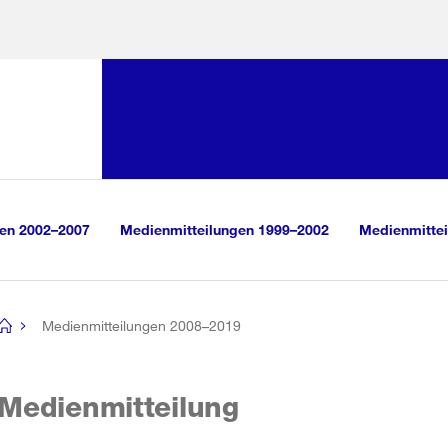
Sprunglink:
Navigation
sauswahl
vigation
m Inhalt
r Suche
gen 2002–2007
Medienmitteilungen 1999–2002
Medienmittei
Medienmitteilungen 2008–2019
[no
title]
Medienmitteilung