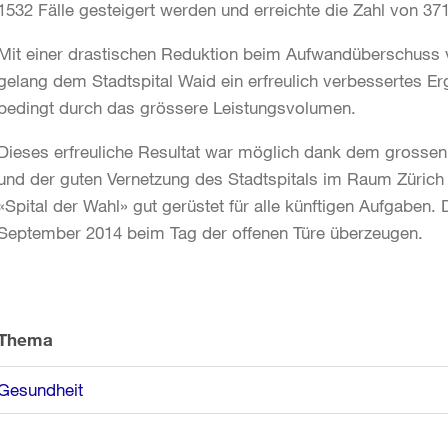
1532 Fälle gesteigert werden und erreichte die Zahl von 37
Mit einer drastischen Reduktion beim Aufwandüberschuss vo
gelang dem Stadtspital Waid ein erfreulich verbessertes E
bedingt durch das grössere Leistungsvolumen.
Dieses erfreuliche Resultat war möglich dank dem grossen E
und der guten Vernetzung des Stadtspitals im Raum Zürich N
«Spital der Wahl» gut gerüstet für alle künftigen Aufgaben.
September 2014 beim Tag der offenen Türe überzeugen.
Weitere
Informationen
Thema
Gesundheit