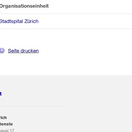
Organisationseinheit
Stadtspital Zürich
Seite drucken
t
rich
ienste
squai 17