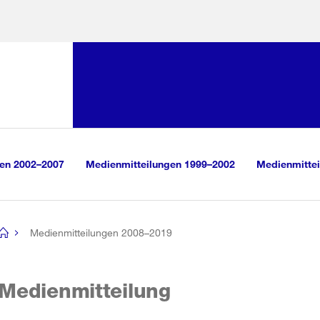
Sprunglink:
Navigation
sauswahl
vigation
m Inhalt
r Suche
gen 2002–2007
Medienmitteilungen 1999–2002
Medienmittei
Medienmitteilungen 2008–2019
[no
title]
Medienmitteilung