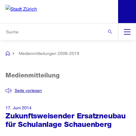
N
S
Zur Bereichsauswahl
Zur Hilfsnavigation
Zum Inhalt
Zur Suche
Suche
Global
Navigation
Medienmitteilungen 2008–2019
[no
title]
Medienmitteilung
Seite vorlesen
17. Juni 2014
Zukunftsweisender Ersatzneubau
für Schulanlage Schauenberg