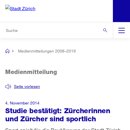
N
S
Zur Bereichsauswahl
Zur Hilfsnavigation
Zum Inhalt
Zur Suche
Suche
Global
Navigation
Medienmitteilungen 2008–2019
[no
title]
Medienmitteilung
Seite vorlesen
4. November 2014
Studie bestätigt: Zürcherinnen
und Zürcher sind sportlich
Sport spielt für die Bevölkerung der Stadt Zürich