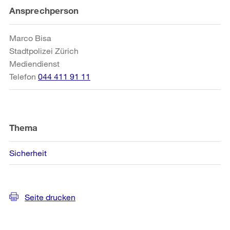
Weitere
Ansprechperson
Informationen
Marco Bisa
Stadtpolizei Zürich
Mediendienst
Telefon
044 411 91 11
Thema
Sicherheit
Seite drucken