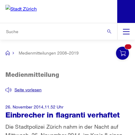
N
S
Zur Bereichsauswahl
Zur Hilfsnavigation
Zum Inhalt
Zur Suche
Suche
Global
Navigation
Medienmitteilungen 2008–2019
[no
title]
Medienmitteilung
Seite vorlesen
26. November 2014,11.52 Uhr
Einbrecher in flagranti verhaftet
Die Stadtpolizei Zürich nahm in der Nacht auf
Mittwoch, 26. November 2014, im Kreis 8 einen