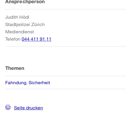
Weitere
Ansprechperson
Informationen
Judith Hödl
Stadtpolizei Zürich
Mediendienst
Telefon
044 411 91 11
Themen
Fahndung
Sicherheit
Seite drucken