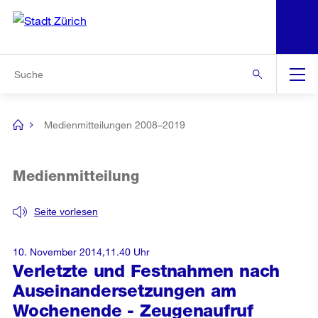
N
S
Zur Bereichsauswahl
Zur Hilfsnavigation
Zum Inhalt
Zur Suche
Suche
Global
Navigation
Medienmitteilungen 2008–2019
[no
title]
Medienmitteilung
Seite vorlesen
10. November 2014,11.40 Uhr
Verletzte und Festnahmen nach
Auseinandersetzungen am
Wochenende - Zeugenaufruf