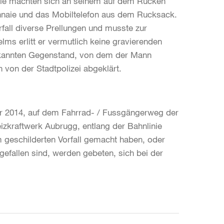
ie machten sich an seinem auf dem Rücken
nnaie und das Mobiltelefon aus dem Rucksack.
orfall diverse Prellungen und musste zur
ms erlitt er vermutlich keine gravierenden
kannten Gegenstand, von dem der Mann
 von der Stadtpolizei abgeklärt.
 2014, auf dem Fahrrad- / Fussgängerweg der
zkraftwerk Aubrugg, entlang der Bahnlinie
eschilderten Vorfall gemacht haben, oder
efallen sind, werden gebeten, sich bei der