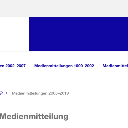
Sprunglink:
Navigation
sauswahl
vigation
m Inhalt
r Suche
gen 2002–2007
Medienmitteilungen 1999–2002
Medienmittei
Medienmitteilungen 2008–2019
[no
title]
Medienmitteilung