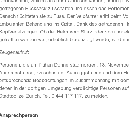
Unbekannten, welche aus dem Gebüsch kamen, umringt. S
getragenen Rucksack zu schaffen und rissen das Portemo
Danach flüchteten sie zu Fuss. Der Velofahrer erlitt beim V
ambulanten Behandlung ins Spital. Dank des getragenen Hel
Kopfverletzungen. Ob der Helm vom Sturz oder vom unbe
getroffen worden war, erheblich beschädigt wurde, wird nun
Zeugenaufruf:
Personen, die am frühen Donnerstagmorgen, 13. November
Andreasstrasse, zwischen der Aubruggstrasse und dem Hei
entsprechende Beobachtungen im Zusammenhang mit dem g
denen in der dortigen Umgebung verdächtige Personen aufg
Stadtpolizei Zürich, Tel. 0 444 117 117, zu melden.
Weitere
Ansprechperson
Informationen