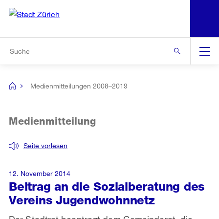
N
S
Zur Bereichsauswahl
Zur Hilfsnavigation
Zum Inhalt
Zur Suche
Suche
Global
Navigation
Medienmitteilungen 2008–2019
[no
title]
Medienmitteilung
Seite vorlesen
12. November 2014
Beitrag an die Sozialberatung des
Vereins Jugendwohnnetz
Der Stadtrat beantragt dem Gemeinderat, die