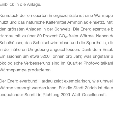
Einblick in die Anlage.
Kernstück der erneuerten Energiezentrale ist eine Wärmep
nutzt und das natürliche Kältemittel Ammoniak einsetzt. Mit
den grössten Anlagen in der Schweiz. Die Energiezentrale 
Hardau mit zu über 80 Prozent CO₂-freier Wärme. Neben 
Schulhäuser, das Schulschwimmbad und die Sporthalle, d
in der näheren Umgebung angeschlossen. Dank dem Ersatz 
Emissionen um etwa 3200 Tonnen pro Jahr, was ungefähr 66 
ökologische Verbesserung sind im Quartier Photovoltaikanla
Wärmepumpe produzieren.
Der Energieverbund Hardau zeigt exemplarisch, wie umweltfr
Wärme versorgt werden kann. Für die Stadt Zürich ist die e
bedeutender Schritt in Richtung 2000-Watt-Gesellschaft.
Weitere