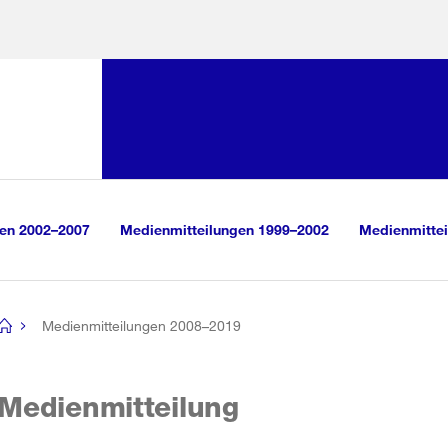
Sprunglink:
Navigation
sauswahl
vigation
m Inhalt
r Suche
gen 2002–2007
Medienmitteilungen 1999–2002
Medienmittei
Medienmitteilungen 2008–2019
[no
title]
Medienmitteilung