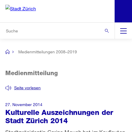
N
S
Zur Bereichsauswahl
Zur Hilfsnavigation
Zum Inhalt
Zur Suche
Suche
Global
Navigation
Medienmitteilungen 2008–2019
[no
title]
Medienmitteilung
Seite vorlesen
27. November 2014
Kulturelle Auszeichnungen der
Stadt Zürich 2014
Stadtpräsidentin Corine Mauch hat im Kaufleuten