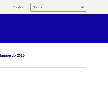
Hilfsnavigation
Suche
Kontakt
lungen ab 2020