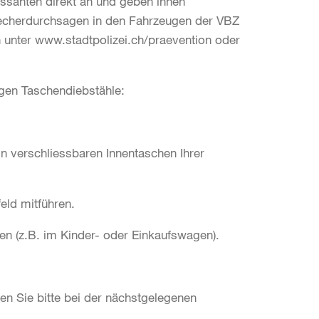
ssanten direkt an und geben ihnen
precherdurchsagen in den Fahrzeugen der VBZ
n unter www.stadtpolizei.ch/praevention oder
egen Taschendiebstähle:
 verschliessbaren Innentaschen Ihrer
eld mitführen.
en (z.B. im Kinder- oder Einkaufswagen).
ten Sie bitte bei der nächstgelegenen