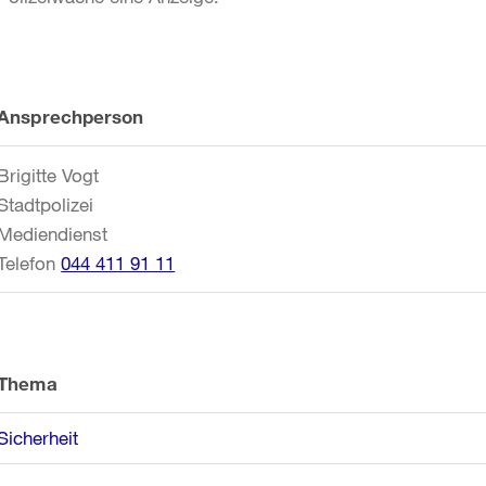
Weitere
Ansprechperson
Informationen
Brigitte Vogt
Stadtpolizei
Mediendienst
Telefon
044 411 91 11
Thema
Sicherheit