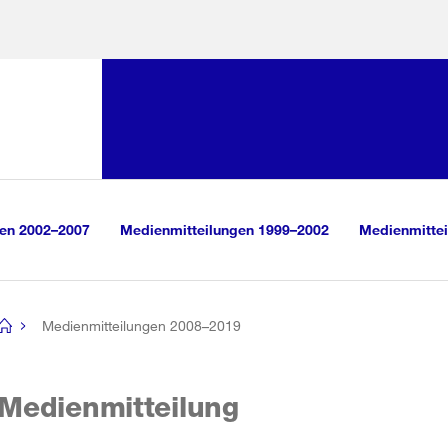
Sprunglink:
Navigation
sauswahl
vigation
m Inhalt
r Suche
gen 2002–2007
Medienmitteilungen 1999–2002
Medienmittei
Medienmitteilungen 2008–2019
[no
title]
Medienmitteilung