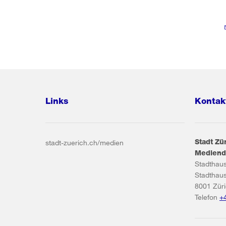
Links
Kontak
Stadt Zü
stadt-zuerich.ch/medien
Mediend
Stadthau
Stadthau
8001
Zür
Telefon
+