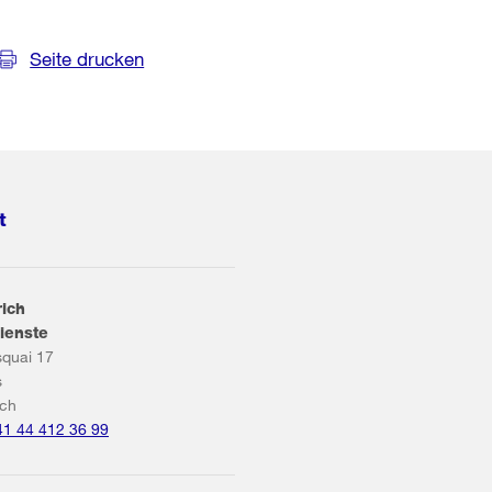
Seite drucken
t
rich
ienste
squai 17
s
ich
41 44 412 36 99