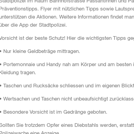
Stadtpolizei im Raum Bahnhofstrasse Passantinnen und Pa
Präventionstipps. Flyer mit nützlichen Tipps sowie Lauts
unterstützen die Aktionen. Weitere Informationen findet ma
über die App der Stadtpolizei.
Vorsicht ist der beste Schutz! Hier die wichtigsten Tipps g
• Nur kleine Geldbeträge mittragen.
• Portemonnaie und Handy nah am Körper und am besten in
Kleidung tragen.
• Taschen und Rucksäcke schliessen und im eigenen Blickf
• Wertsachen und Taschen nicht unbeaufsichtigt zurücklass
• Besondere Vorsicht ist im Gedränge geboten.
Sollten Sie trotzdem Opfer eines Diebstahls werden, erstat
Polizeiwache eine Anzeige.