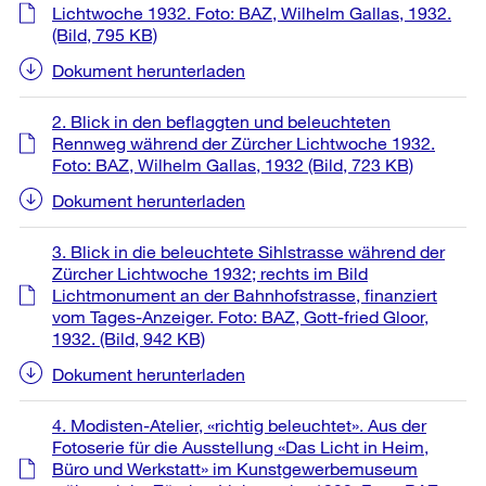
Informationen
Lichtwoche 1932. Foto: BAZ, Wilhelm Gallas, 1932.
(Bild, 795 KB)
Dokument herunterladen
2. Blick in den beflaggten und beleuchteten
Rennweg während der Zürcher Lichtwoche 1932.
Foto: BAZ, Wilhelm Gallas, 1932
(Bild, 723 KB)
Dokument herunterladen
3. Blick in die beleuchtete Sihlstrasse während der
Zürcher Lichtwoche 1932; rechts im Bild
Lichtmonument an der Bahnhofstrasse, finanziert
vom Tages-Anzeiger. Foto: BAZ, Gott-fried Gloor,
1932.
(Bild, 942 KB)
Dokument herunterladen
4. Modisten-Atelier, «richtig beleuchtet». Aus der
Fotoserie für die Ausstellung «Das Licht in Heim,
Büro und Werkstatt» im Kunstgewerbemuseum