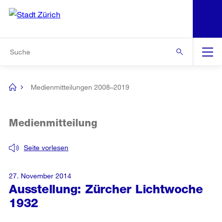
N
S
Zur Bereichsauswahl
Zur Hilfsnavigation
Zum Inhalt
Zur Suche
Suche
Global
Navigation
Medienmitteilungen 2008–2019
[no
title]
Medienmitteilung
Seite vorlesen
27. November 2014
Ausstellung: Zürcher Lichtwoche
1932