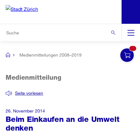
N
S
Zur Bereichsauswahl
Zur Hilfsnavigation
Zum Inhalt
Zur Suche
Suche
Global
Navigation
Medienmitteilungen 2008–2019
[no
title]
Medienmitteilung
Seite vorlesen
26. November 2014
Beim Einkaufen an die Umwelt
denken