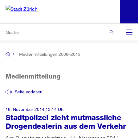
N
S
Zur Bereichsauswahl
Zur Hilfsnavigation
Zum Inhalt
Zur Suche
Suche
Global
Navigation
Medienmitteilungen 2008–2019
[no
title]
Medienmitteilung
Seite vorlesen
18. November 2014,13.14 Uhr
Stadtpolizei zieht mutmassliche
Drogendealerin aus dem Verkehr
Am Dienstagnachmittag, 11. November 2014,