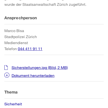
wurde der Staatsanwaltschaft Zürich zugeführt.
Weitere
Ansprechperson
Informationen
Marco Bisa
Stadtpolizei Zürich
Mediendienst
Telefon
044 411 91 11
Sicherstellungen.jpg
(Bild, 2 MB)
Dokument herunterladen
Thema
Sicherheit