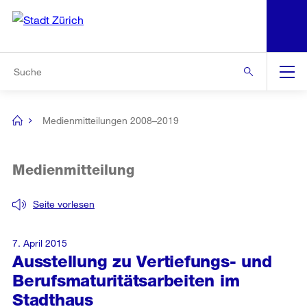
N
S
Zur Bereichsauswahl
Zur Hilfsnavigation
Zum Inhalt
Zur Suche
Suche
Global
Navigation
Medienmitteilungen 2008–2019
[no
title]
Medienmitteilung
Seite vorlesen
7. April 2015
Ausstellung zu Vertiefungs- und
Berufsmaturitätsarbeiten im
Stadthaus