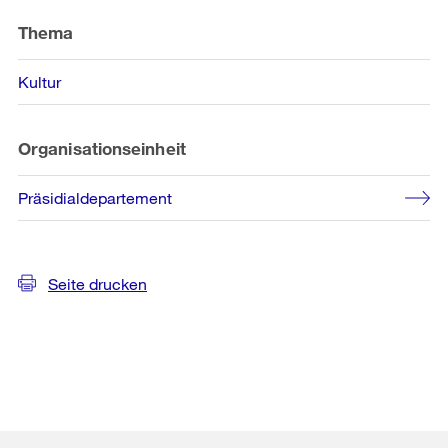
Weitere
Informationen
Thema
Kultur
Organisationseinheit
Präsidialdepartement
Seite drucken