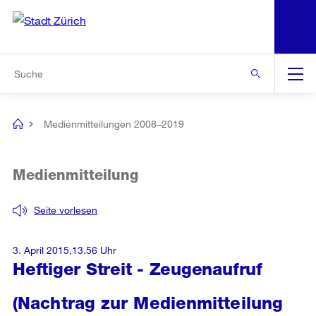
N
S
Zur Bereichsauswahl
Zur Hilfsnavigation
Zum Inhalt
Zur Suche
Suche
Global
Navigation
Medienmitteilungen 2008–2019
[no
title]
Medienmitteilung
Seite vorlesen
3. April 2015,13.56 Uhr
Heftiger Streit - Zeugenaufruf
(Nachtrag zur Medienmitteilung