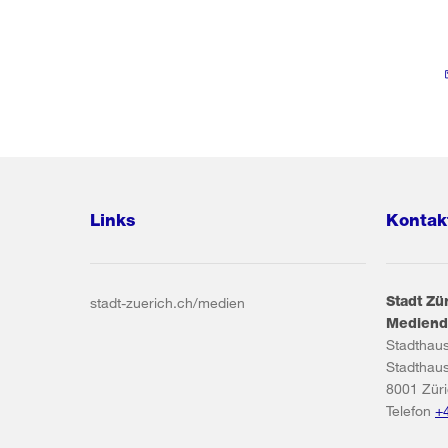
Links
Kontak
Stadt Zü
stadt-zuerich.ch/medien
Mediend
Stadthau
Stadthau
8001
Zür
Telefon
+