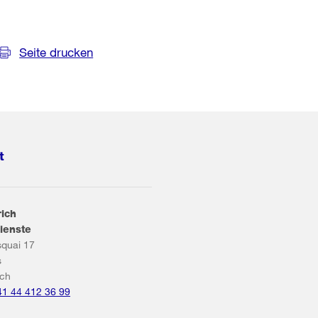
Seite drucken
t
rich
ienste
squai 17
s
ich
41 44 412 36 99