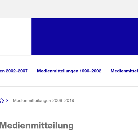
Sprunglink:
Navigation
sauswahl
vigation
m Inhalt
r Suche
gen 2002–2007
Medienmitteilungen 1999–2002
Medienmittei
Medienmitteilungen 2008–2019
[no
title]
Medienmitteilung