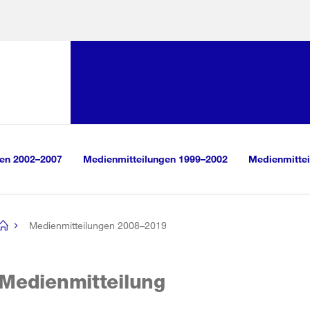
Sprunglink:
Navigation
sauswahl
vigation
m Inhalt
r Suche
gen 2002–2007
Medienmitteilungen 1999–2002
Medienmittei
Medienmitteilungen 2008–2019
[no
title]
Medienmitteilung