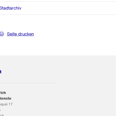
Stadtarchiv
Seite drucken
t
rich
ienste
squai 17
s
ich