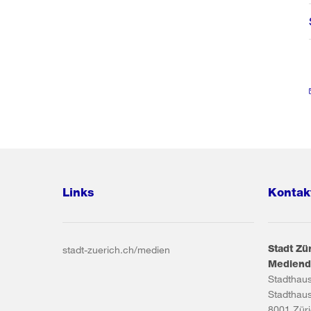
Links
Kontak
Stadt Zü
stadt-zuerich.ch/medien
Mediend
Stadthau
Stadthau
8001
Zür