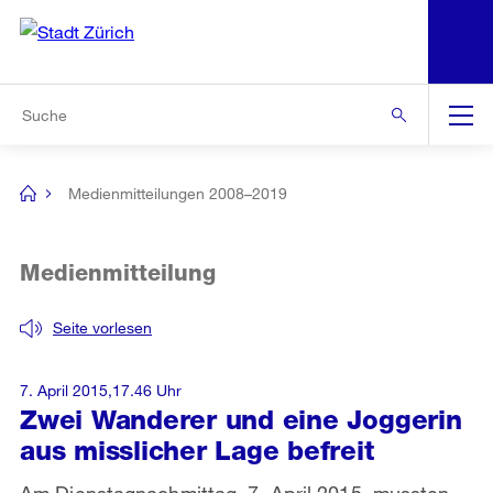
N
S
Zur Bereichsauswahl
Zur Hilfsnavigation
Zum Inhalt
Zur Suche
Suche
Global
Navigation
Medienmitteilungen 2008–2019
[no
title]
Medienmitteilung
Seite vorlesen
7. April 2015,17.46 Uhr
Zwei Wanderer und eine Joggerin
aus misslicher Lage befreit
Am Dienstagnachmittag, 7. April 2015, mussten