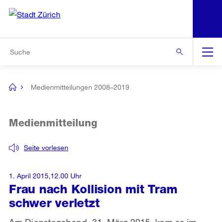
N
S
Zur Bereichsauswahl
Zur Hilfsnavigation
Zum Inhalt
Zur Suche
Suche
Global
Navigation
Medienmitteilungen 2008–2019
[no
title]
Medienmitteilung
Seite vorlesen
1. April 2015,12.00 Uhr
Frau nach Kollision mit Tram
schwer verletzt
Am Dienstagabend, 31. März 2015, kam es im