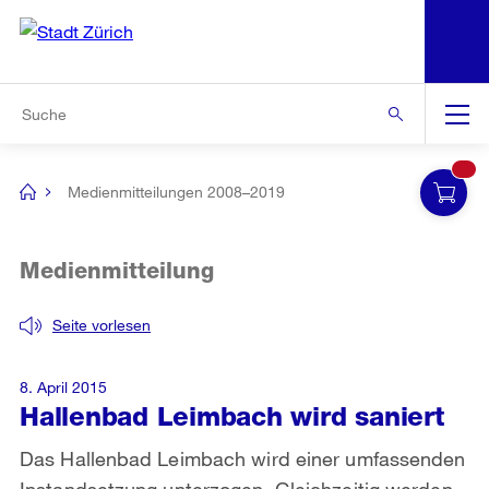
N
S
Zur Bereichsauswahl
Zur Hilfsnavigation
Zum Inhalt
Zur Suche
Suche
Global
Navigation
Medienmitteilungen 2008–2019
[no
title]
Medienmitteilung
Seite vorlesen
8. April 2015
Hallenbad Leimbach wird saniert
Das Hallenbad Leimbach wird einer umfassenden
Instandsetzung unterzogen. Gleichzeitig werden