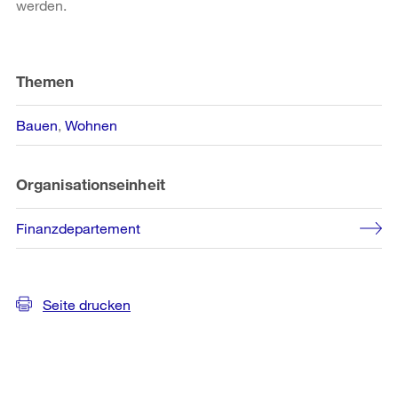
werden.
Weitere
Informationen
Themen
Bauen
Wohnen
Organisationseinheit
Finanzdepartement
Seite drucken