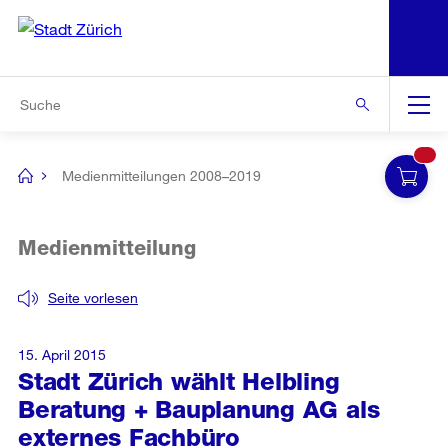
N
S
Zur Bereichsauswahl
Zur Hilfsnavigation
Zum Inhalt
Zur Suche
Suche
Global
Navigation
Medienmitteilungen 2008–2019
[no
title]
Medienmitteilung
Seite vorlesen
15. April 2015
Stadt Zürich wählt Helbling
Beratung + Bauplanung AG als
externes Fachbüro