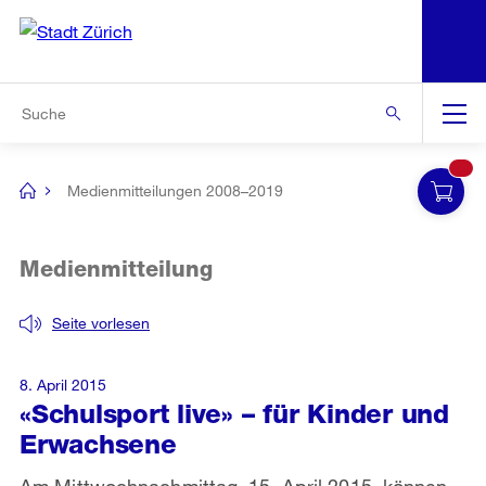
N
S
Zur Bereichsauswahl
Zur Hilfsnavigation
Zum Inhalt
Zur Suche
Suche
Global
Navigation
Medienmitteilungen 2008–2019
[no
title]
Medienmitteilung
Seite vorlesen
8. April 2015
«Schulsport live» – für Kinder und
Erwachsene
Am Mittwochnachmittag, 15. April 2015, können