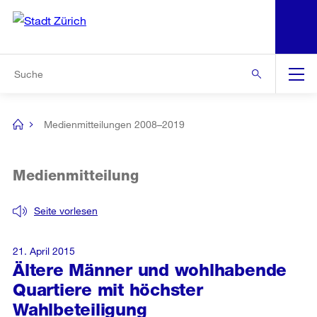
N
S
Zur Bereichsauswahl
Zur Hilfsnavigation
Zum Inhalt
Zur Suche
Suche
Global
Navigation
Medienmitteilungen 2008–2019
[no
title]
Medienmitteilung
Seite vorlesen
21. April 2015
Ältere Männer und wohlhabende
Quartiere mit höchster
Wahlbeteiligung