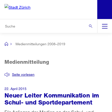
N
S
Zur Bereichsauswahl
Zur Hilfsnavigation
Zum Inhalt
Zur Suche
Suche
Global
Navigation
Medienmitteilungen 2008–2019
[no
title]
Medienmitteilung
Seite vorlesen
22. April 2015
Neuer Leiter Kommunikation im
Schul- und Sportdepartement
Für Anliegen der Medien an das Schul- und