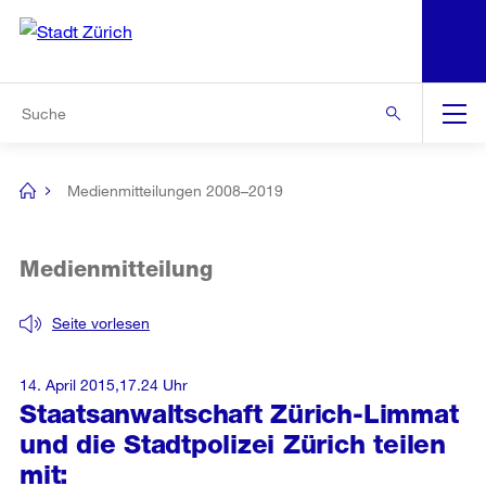
N
S
Zur Bereichsauswahl
Zur Hilfsnavigation
Zum Inhalt
Zur Suche
Suche
Global
Navigation
Medienmitteilungen 2008–2019
[no
title]
Medienmitteilung
Seite vorlesen
14. April 2015,17.24 Uhr
Staatsanwaltschaft Zürich-Limmat
und die Stadtpolizei Zürich teilen
mit: