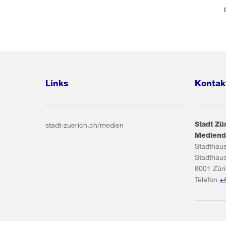
Links
Kontak
Stadt Zü
stadt-zuerich.ch/medien
Mediend
Stadthau
Stadthau
8001
Zür
Telefon
+