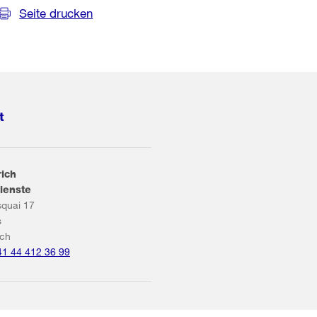
Seite drucken
t
rich
ienste
squai 17
s
ich
41 44 412 36 99