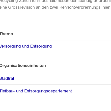
Recycling Zürich führt deshalb neben den ständig erforderli
eine Grossrevision an den zwei Kehrichtverbrennungslinien
Weitere
Informationen
Thema
Versorgung und Entsorgung
Organisationseinheiten
Stadtrat
Tiefbau- und Entsorgungsdepartement