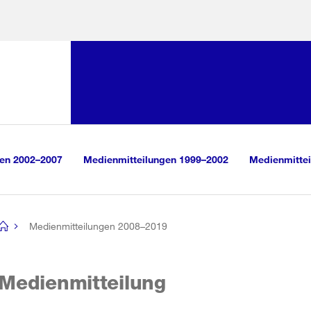
Sprunglink:
Navigation
sauswahl
vigation
m Inhalt
r Suche
gen 2002–2007
Medienmitteilungen 1999–2002
Medienmittei
Medienmitteilungen 2008–2019
[no
title]
Medienmitteilung