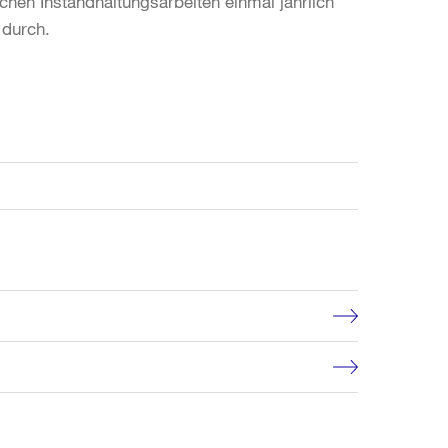
chen Instandhaltungsarbeiten einmal jährlich
 durch.