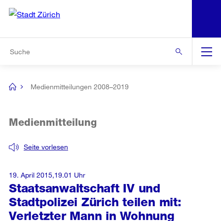
N
S
Zur Bereichsauswahl
Zur Hilfsnavigation
Zum Inhalt
Zur Suche
Suche
Global
Navigation
Medienmitteilungen 2008–2019
[no
title]
Medienmitteilung
Seite vorlesen
19. April 2015,19.01 Uhr
Staatsanwaltschaft IV und
Stadtpolizei Zürich teilen mit:
Verletzter Mann in Wohnung