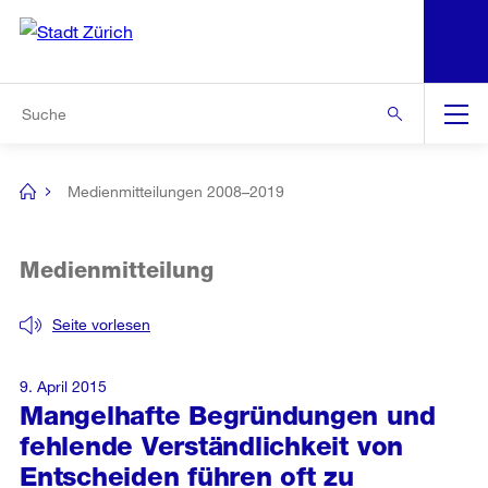
N
S
Zur Bereichsauswahl
Zur Hilfsnavigation
Zum Inhalt
Zur Suche
Suche
Global
Navigation
Medienmitteilungen 2008–2019
[no
title]
Medienmitteilung
Seite vorlesen
9. April 2015
Mangelhafte Begründungen und
fehlende Verständlichkeit von
Entscheiden führen oft zu