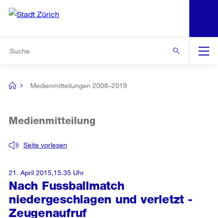
N
S
Zur Bereichsauswahl
Zur Hilfsnavigation
Zum Inhalt
Zur Suche
Suche
Global
Navigation
Medienmitteilungen 2008–2019
[no
title]
Medienmitteilung
Seite vorlesen
21. April 2015,15.35 Uhr
Nach Fussballmatch
niedergeschlagen und verletzt -
Zeugenaufruf