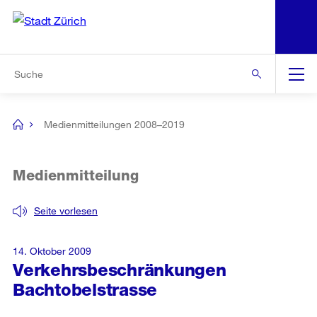
N
S
Zur Bereichsauswahl
Zur Hilfsnavigation
Zum Inhalt
Zur Suche
Suche
Global
Navigation
Medienmitteilungen 2008–2019
[no
title]
Medienmitteilung
Seite vorlesen
14. Oktober 2009
Verkehrsbeschränkungen
Bachtobelstrasse