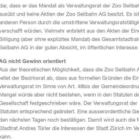
dar, dass er das Mandat als Verwaltungsrat der Zoo Seilba
ausübt und keine Aktien der Zoo Seilbahn AG besitzt. Es ist
anderen Person durch die umstrittene Verwaltungsratstätig
verschafft würden. Vielmehr entsteht aus den Akten der Ein
Billigung (aber ohne explizites Mandat) des Gesamtstadtra
Seilbahn AG in der guten Absicht, im öffentlichen Interess
AG nicht Gewinn orientiert
Aus der theoretischen Möglichkeit, dass die Zoo Seilbahn
leitet der Bezirksrat ab, dass aus formellen Gründen die E
Verwaltungsrat im Sinne von Art. 48bis der Gemeindeordnun
Mangel würde aber nicht bestehen, wenn in den Statuten de
Gesellschaft festgeschrieben wäre. Der Verwaltungsrat der 
Statuten entsprechend geändert. Eine ausserordentliche 
den nächsten Tagen noch bestätigen. Damit wird auch die fo
Stadtrat Andres Türler die Interessen der Stadt Zürich im 
kann.