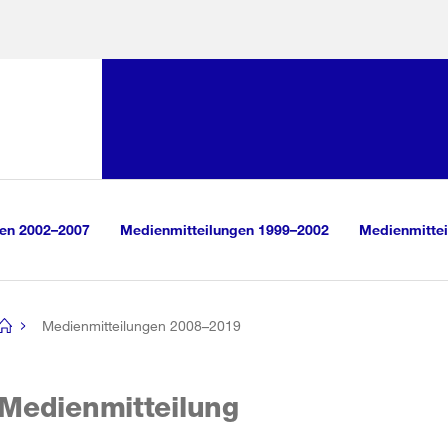
Sprunglink:
Navigation
sauswahl
vigation
m Inhalt
r Suche
gen 2002–2007
Medienmitteilungen 1999–2002
Medienmittei
Medienmitteilungen 2008–2019
[no
title]
Medienmitteilung