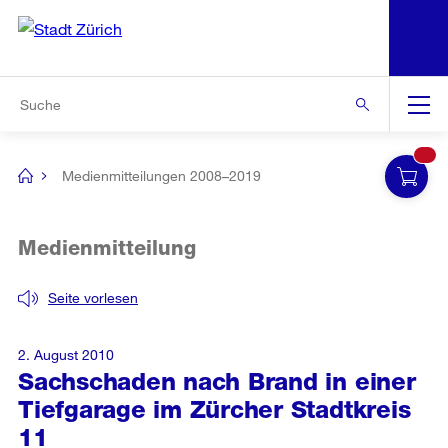
N
S
Zur Bereichsauswahl
Zur Hilfsnavigation
Zum Inhalt
Zur Suche
Suche
Global
Navigation
Medienmitteilungen 2008–2019
[no
title]
Medienmitteilung
Seite vorlesen
2. August 2010
Sachschaden nach Brand in einer
Tiefgarage im Zürcher Stadtkreis
11