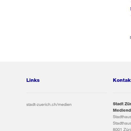
Links
Kontak
Stadt Zü
stadt-zuerich.ch/medien
Mediend
Stadthau
Stadthau
8001
Zür