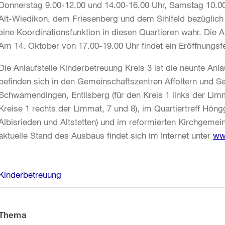
Donnerstag 9.00-12.00 und 14.00-16.00 Uhr, Samstag 10.00-1
Alt-Wiedikon, dem Friesenberg und dem Sihlfeld bezüglic
eine Koordinationsfunktion in diesen Quartieren wahr. Die A
Am 14. Oktober von 17.00-19.00 Uhr findet ein Eröffnungsfe
Die Anlaufstelle Kinderbetreuung Kreis 3 ist die neunte Anl
befinden sich in den Gemeinschaftszentren Affoltern und S
Schwamendingen, Entlisberg (für den Kreis 1 links der Limm
Kreise 1 rechts der Limmat, 7 und 8), im Quartiertreff Höng
Albisrieden und Altstetten) und im reformierten Kirchgemein
aktuelle Stand des Ausbaus findet sich im Internet unter
ww
Weitere
Kinderbetreuung
Informationen
Thema