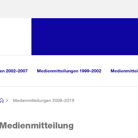
Sprunglink:
Navigation
sauswahl
vigation
m Inhalt
r Suche
gen 2002–2007
Medienmitteilungen 1999–2002
Medienmittei
Medienmitteilungen 2008–2019
[no
title]
Medienmitteilung