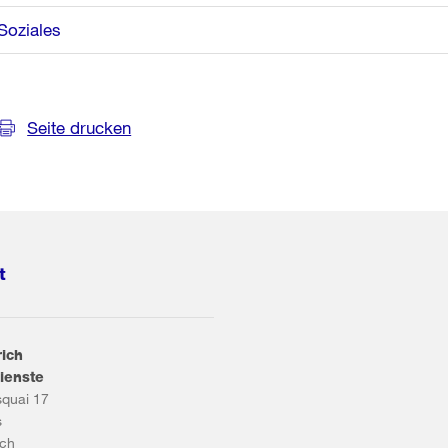
Soziales
Seite drucken
t
rich
ienste
squai 17
s
ich