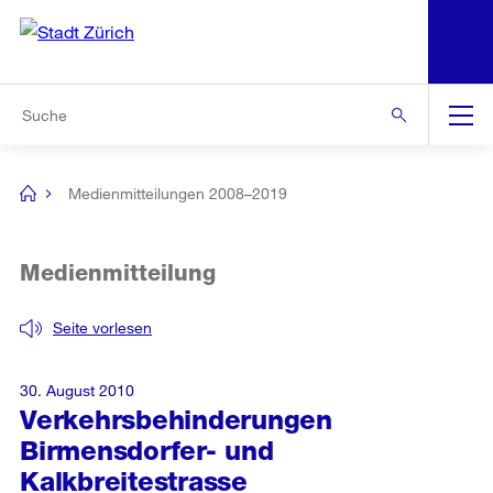
N
S
Zur Bereichsauswahl
Zur Hilfsnavigation
Zum Inhalt
Zur Suche
Suche
Global
Navigation
Medienmitteilungen 2008–2019
[no
title]
Medienmitteilung
Seite vorlesen
30. August 2010
Verkehrsbehinderungen
Birmensdorfer- und
Kalkbreitestrasse