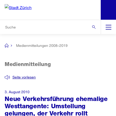
N
S
Zur Bereichsauswahl
Zur Hilfsnavigation
Zum Inhalt
Zur Suche
Suche
Global
Navigation
Medienmitteilungen 2008–2019
[no
title]
Medienmitteilung
Seite vorlesen
3. August 2010
Neue Verkehrsführung ehemalige
Westtangente: Umstellung
gelungen, der Verkehr rollt