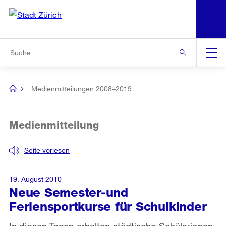
N
S
Zur Bereichsauswahl
Zur Hilfsnavigation
Zum Inhalt
Zur Suche
Suche
Global
Navigation
Medienmitteilungen 2008–2019
[no
title]
Medienmitteilung
Seite vorlesen
19. August 2010
Neue Semester-und
Feriensportkurse für Schulkinder
In diesen Tagen erhalten städtische Schülerinnen