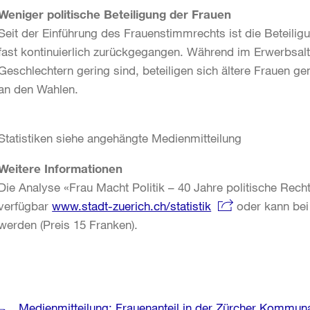
Weniger politische Beteiligung der Frauen
Seit der Einführung des Frauenstimmrechts ist die Beteil
fast kontinuierlich zurückgegangen. Während im Erwerbsal
Geschlechtern gering sind, beteiligen sich ältere Frauen g
an den Wahlen.
Statistiken siehe angehängte Medienmitteilung
Weitere Informationen
Die Analyse «Frau Macht Politik – 40 Jahre politische Rechte
verfügbar
www.stadt-zuerich.ch/statistik
oder kann bei 
werden (Preis 15 Franken).
Weitere
Medienmitteilung: Frauenanteil in der Zürcher Kommuna