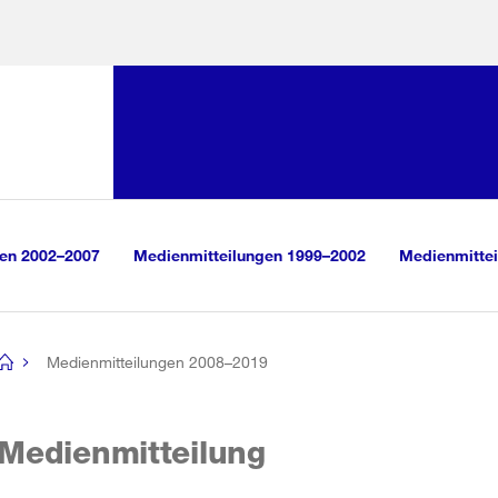
Sprunglink:
Navigation
sauswahl
vigation
m Inhalt
r Suche
gen 2002–2007
Medienmitteilungen 1999–2002
Medienmittei
Medienmitteilungen 2008–2019
[no
title]
Medienmitteilung