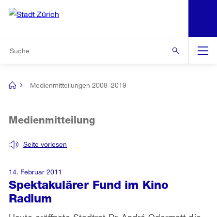
N
S
Zur Bereichsauswahl
Zur Hilfsnavigation
Zum Inhalt
Zur Suche
Suche
Global
Navigation
Medienmitteilungen 2008–2019
[no
title]
Medienmitteilung
Seite vorlesen
14. Februar 2011
Spektakulärer Fund im Kino
Radium
Heute eröffnete Stadtrat Dr. André Odermatt die