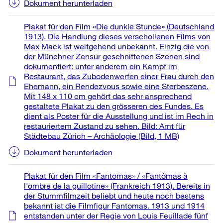
Dokument herunterladen
Plakat für den Film «Die dunkle Stunde» (Deutschland
1913). Die Handlung dieses verschollenen Films von
Max Mack ist weitgehend unbekannt. Einzig die von
der Münchner Zensur geschnittenen Szenen sind
dokumentiert: unter anderem ein Kampf im
Restaurant, das Zubodenwerfen einer Frau durch den
Ehemann, ein Rendezvous sowie eine Sterbeszene.
Mit 148 x 110 cm gehört das sehr ansprechend
gestaltete Plakat zu den grösseren des Fundes. Es
dient als Poster für die Ausstellung und ist im Rech in
restauriertem Zustand zu sehen. Bild: Amt für
Städtebau Zürich – Archäologie
(Bild, 1 MB)
Dokument herunterladen
Plakat für den Film «Fantomas» / «Fantômas à
l'ombre de la guillotine» (Frankreich 1913). Bereits in
der Stummfilmzeit beliebt und heute noch bestens
bekannt ist die Filmfigur Fantomas. 1913 und 1914
entstanden unter der Regie von Louis Feuillade fünf