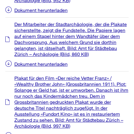
Archäologie
(Bild, 952 KB)
Dokument herunterladen
Der Mitarbeiter der Stadtarchäologie, der die Plakate
sicherstellte, zeigt die Fundstelle. Die Papiere lagen
auf einem Stapel hinter dem Wandtäfer über dem
Dachvorsprung. Aus welchem Grund sie dorthin
gelangten, ist rätselhaft. Bild: Amt für Städtebau
Zürich – Archäologie
(Bild, 860 KB)
Dokument herunterladen
Plakat für den Film «Der reiche Vetter Franz» /
«Wealthy Brother John» (Grossbritannien 1911). Plot:
Solange er Geld hat, ist er umworben. Danach ist ihm
nur noch das Kindermädchen treu. Dem in
Grossbritannien gedruckten Plakat wurde der
deutsche Titel nachträglich zugefügt. In der
Ausstellung «Fundort Kino» ist es in restauriertem
Zustand zu sehen. Bild: Amt für Städtebau Zürich –
Archäologie
(Bild, 997 KB)