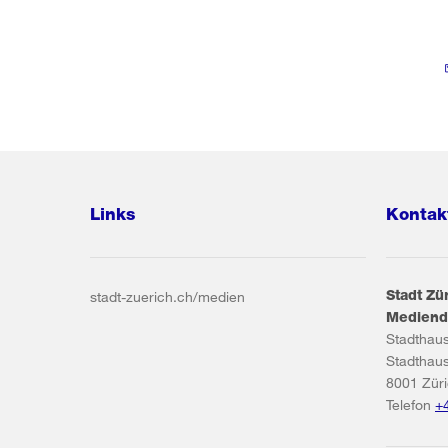
Links
Kontak
Stadt Zü
stadt-zuerich.ch/medien
Mediend
Stadthau
Stadthau
8001
Zür
Telefon
+