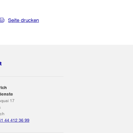
Seite drucken
t
rich
ienste
squai 17
s
ich
41 44 412 36 99