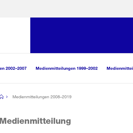
Sprunglink:
Navigation
sauswahl
vigation
m Inhalt
r Suche
gen 2002–2007
Medienmitteilungen 1999–2002
Medienmittei
Medienmitteilungen 2008–2019
[no
title]
Medienmitteilung