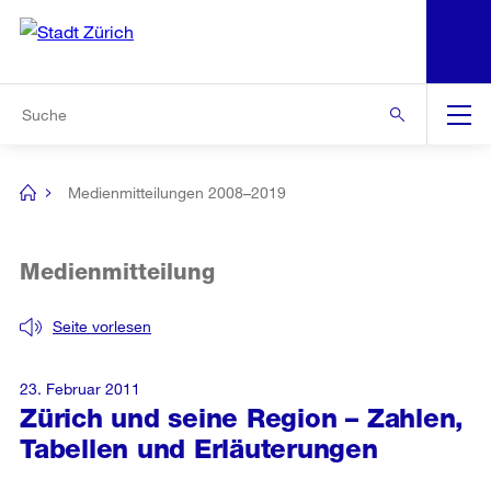
N
S
Zur Bereichsauswahl
Zur Hilfsnavigation
Zum Inhalt
Zur Suche
Suche
Global
Navigation
Medienmitteilungen 2008–2019
[no
title]
Medienmitteilung
Seite vorlesen
23. Februar 2011
Zürich und seine Region – Zahlen,
Tabellen und Erläuterungen