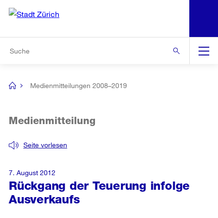
N
S
Zur Bereichsauswahl
Zur Hilfsnavigation
Zum Inhalt
Zur Suche
Suche
Global
Navigation
Medienmitteilungen 2008–2019
[no
title]
Medienmitteilung
Seite vorlesen
7. August 2012
Rückgang der Teuerung infolge
Ausverkaufs