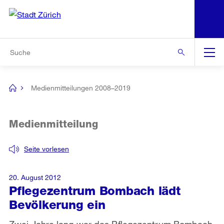
N
S
Zur Bereichsauswahl
Zur Hilfsnavigation
Zum Inhalt
Zur Suche
Suche
Global
Navigation
Medienmitteilungen 2008–2019
[no
title]
Medienmitteilung
Seite vorlesen
20. August 2012
Pflegezentrum Bombach lädt
Bevölkerung ein
Zwei Jahre lang war das Pflegezentrum Bombach