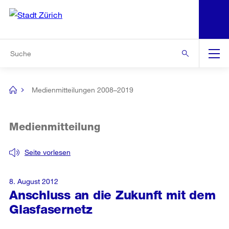
N
S
Zur Bereichsauswahl
Zur Hilfsnavigation
Zum Inhalt
Zur Suche
Suche
Global
Navigation
Medienmitteilungen 2008–2019
[no
title]
Medienmitteilung
Seite vorlesen
8. August 2012
Anschluss an die Zukunft mit dem
Glasfasernetz